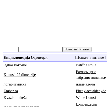
Енциклопедија Одговори
[
Пошаљи питање
]
leghor kokoske
statična struja
Рамномерно
Konus b22 dimenzije
забрзано движење
логаритмиска
плазмалема
Emberiza
Phenylacetaldehyde
Kvaziramniteža
White Lotus?
kompenzacija