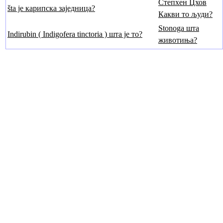
Степхен Цхов
šta је карипска заједница?
Какви то људи?
Stonoga шта
Indirubin ( Indigofera tinctoria ) шта је то?
животиња?