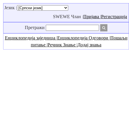
Језик :
SWEWE Члан :
Пријава
|
Регистрација
Претражи
Енциклопедија заједница
|
Енциклопедија Одговори
|
Пошаљи
питање
|
Речник Знање
|
Додај знања