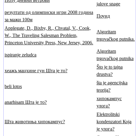
Полу дневни ветрови
jalove snage
резултати од олимписки игри 2008 година
Поунд
за мажи 100м
Applegate, D., Bixby, R., Chvatal, V., Cook,
Algoritam
W., The Traveling Salesman Problem,
trgovačkog putnika.
Princeton University Press, New Jersey, 2006.
Algoritam
ispiranje zeludca
trgovačkog putnika
Što je to tajna
хеажъ мацхине гун Шта је то?
drustva?
šta је agencijska
beli lotos
teorija?
хипокампус
anarhisam Шта је то?
улога?
Elektrolitski
Шта животиња хипокампус?
kondenzatori Која
је улога?