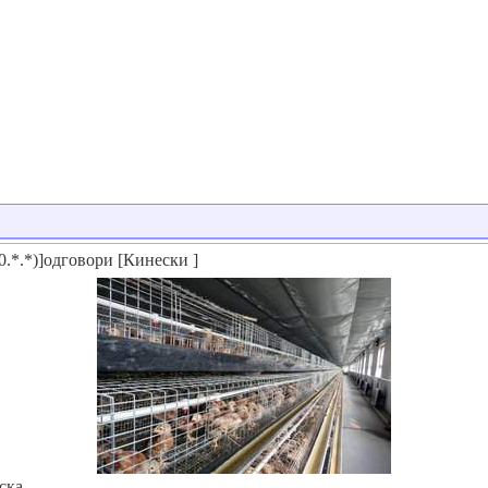
0.*.*)]одговори [Кинески ]
ска