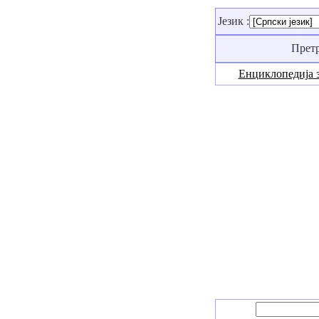
Језик :
Прет
Енциклопедија 