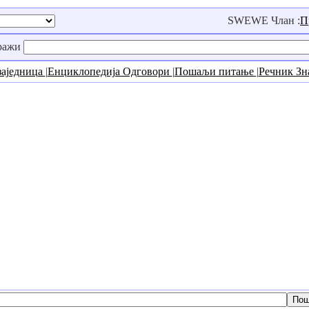
SWEWE Члан :
П
ражи
заједница
|
Енциклопедија Одговори
|
Пошаљи питање
|
Речник З