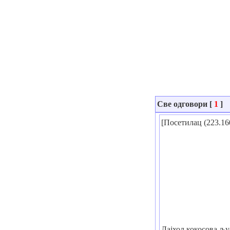
Све одговори [
1
]
[Посетилац (223.16
Лајхол кокосова љу