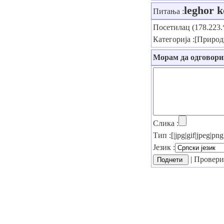
leghor 
Питања :
Посетилац (178.223.
Категорија :[Приро
Морам да одговор
Слика :
Тип :[|jpg|gif|jpeg|p
Језик :
| Проверит