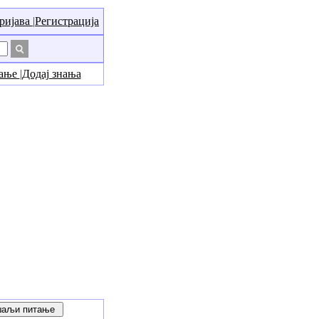
ријава
|
Регистрација
нање
|
Додај знања