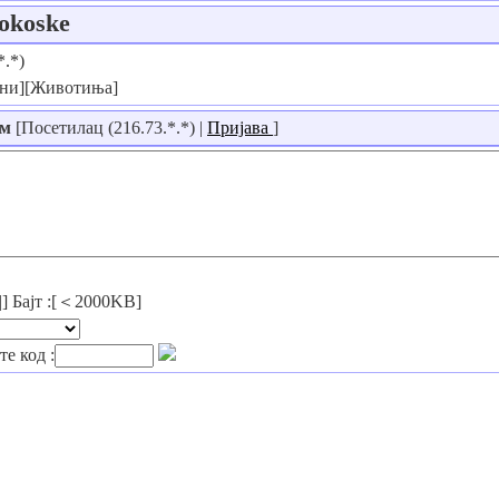
kokoske
*.*)
дни][Животиња]
им
[Посетилац (216.73.*.*) |
Пријава
]
ng|] Бајт :[＜2000KB]
е код :