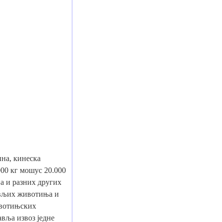
на, кинеска
00 кг мошус 20.000
а и разних других
ивљих животиња и
ивотињских
авља извоз једне