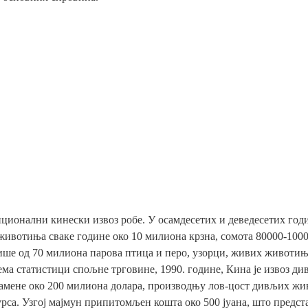
ионални кинески извоз робе. У осамдесетих и деведесетих годи
ивотиња сваке године око 10 милиона крзна, сомота 80000-1000
више од 70 милиона парова птица и перо, узорци, живих животињ
ма статистици спољне трговине, 1990. године, Кина је извоз д
амене око 200 милиона долара, производњу лов-цост дивљих ж
урса. Узгој мајмун припитомљен кошта око 500 јуана, што предст