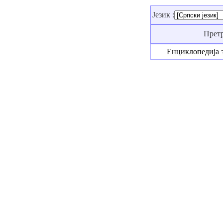
Језик :
Прет
Енциклопедија 