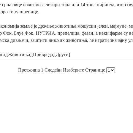
у срна овце извоз меса четири тона или 14 тона пиринча, извоз в
коро тону пшенице.
кономија земље је држање животиња мошусни јелен, мајмуне, ме
 Фок, Блуе Фок, НУТРИА, препелица, фазан, а неки фарме су ве
мска дивљачи, заштити дивљих животиња, ће играти значајну ул
дни][Животиња][Привреда][Други]
Претходна 1 Следећи Изаберите Странице