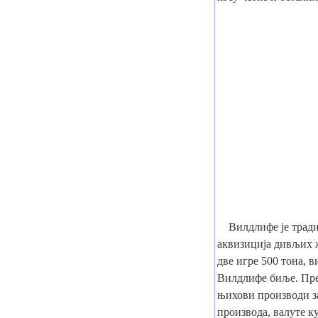
Вилдлифе је традиц
аквизиција дивљих ж
две игре 500 тона, 
Вилдлифе биље. Пре
њихови производи з
производа, валуте к