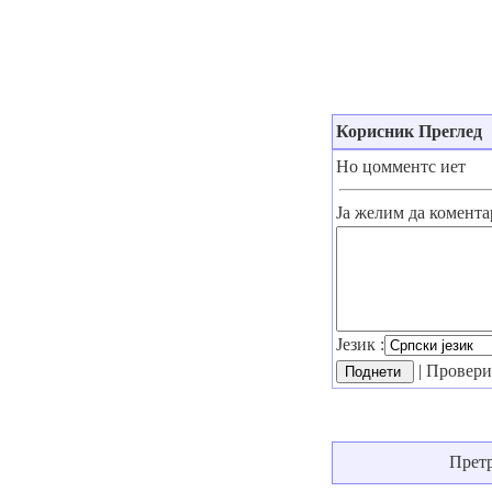
Корисник Преглед
Но цомментс иет
Ја желим да комента
Језик :
| Проверит
Прет