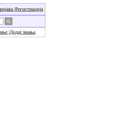
ријава
|
Регистрација
нање
|
Додај знања