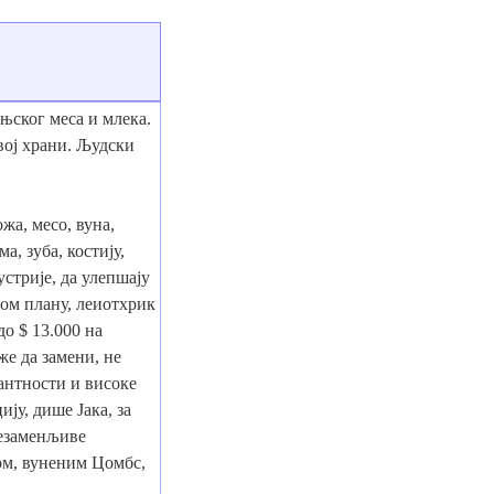
њског меса и млека.
ој храни. Људски
жа, месо, вуна,
, зуба, костију,
стрије, да улепшају
ом плану, леиотхрик
до $ 13.000 на
е да замени, не
антности и високе
ју, дише Јака, за
незаменљиве
ком, вуненим Цомбс,