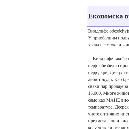
Економска в
Вилдлифе обезбеђује
У приобалним подру
храњење стоке и жи
Вилдлифе такође пру
перје обезбеди сиро
перје, крв, Диецхи 
живот људи. Као бра
сваки пар продаје за
15.000. Многе живот
само као МАНЕ висок
температуре, Деерск
чисте оптичких инс
предмета, али и вис
косу четке и остали