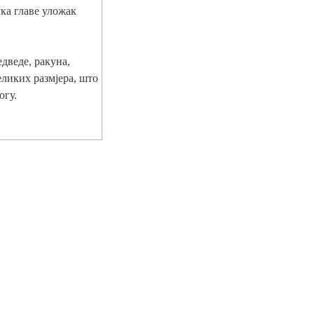
ука главе уложак
дведе, ракуна,
ликих размјера, што
огу.