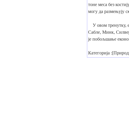
тоне меса без костиј
могу да размењују с
У овом тренутку, е
Сабле, Минк, Силвер
је побољшање еконо
Категорија :[Приро