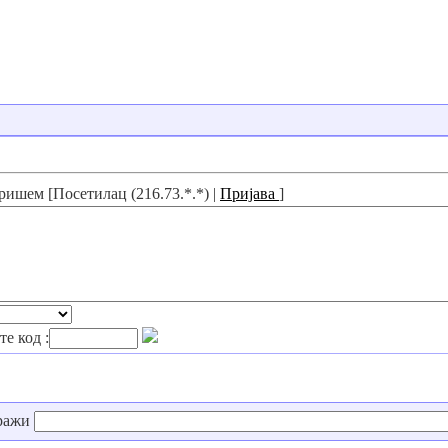
ришем [Посетилац (216.73.*.*) |
Пријава
]
е код :
ражи