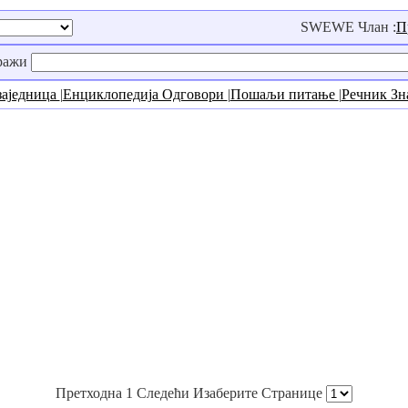
SWEWE Члан :
П
ражи
заједница
|
Енциклопедија Одговори
|
Пошаљи питање
|
Речник З
Претходна 1 Следећи Изаберите Странице