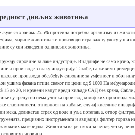
редност дивљих животиња
 људе са храном. 25.5% протеина потребна организму из животи
чјима, марине животињски производи игра важну улогу у њихов
вине су сви изведени од дивљих животиња.
жају сировине за лаке индустрије. Вилдлифе не само крзно, ко
вине и производе за лаку индустрију. Такође, са живим примерцима
и шкољке производи обезбеђују сировине за умјетност и обрт инду
он ушима фазана птица сваког по цени од $ 1000 На међународн
 $ 15 до 20, и крзнени капут вреди хиљаде САД без крзна, Сабле 
иње су тренутно нема учинка производ хемијских производа мож
е еластичности, отпорност на хабање, случај киселине инвариј
ин мека, деликатан страх од воде и уља потапања, отпор филтраци
трумената, прецизних инструмената и авијација филтер горива 
ок кожних материјала. Животињска реп коса за четке, четке, чет
х основних сировина.