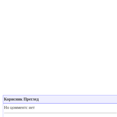
Корисник Преглед
Но цомментс иет