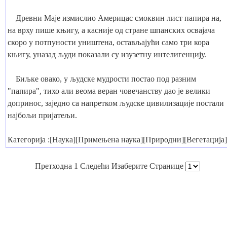
Древни Маје измислио Америцас смоквин лист папира на,
на врху пише књигу, а касније од стране шпанских освајача
скоро у потпуности уништена, остављајући само три кора
књигу, уназад људи показали су изузетну интелигенцију.
Биљке овако, у људске мудрости постао под разним
"папира", тихо али веома веран човечанству дао је велики
допринос, заједно са напретком људске цивилизације постали
најбољи пријатељи.
Категорија :[Наука][Примењена наука][Природни][Вегетација]
Претходна 1 Следећи Изаберите Странице