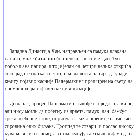
Западна Династија Хан, направљен са памука влакана
папира, може бити посебно тешко, а касније Цаи Лун
побољшана папира, што је један од четири велика открића
овог рада је глатка, светло, тако да доста папира да уради
књигу појавио касније Папермакинг проширен на свету, да
промовише развој светске цивилизације.
До данас, процес Папермакинг такође напредовала више,
али нису могли да побегну из дрвета, памук, лан, бамбус,
трска, шећерне трске, пиринча сламе и пшенице сламе као
сировина ових биљака. Цхоппед те ствари, и послао високу
кување велики лонац, а затим реагују са хемикалијама да се