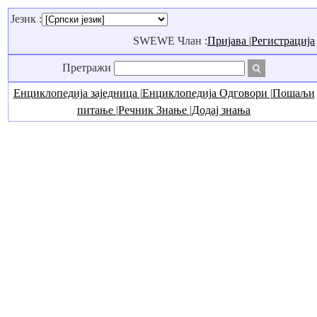
Језик :
SWEWE Члан :
Пријава
|
Регистрација
Претражи
Енциклопедија заједница
|
Енциклопедија Одговори
|
Пошаљи
питање
|
Речник Знање
|
Додај знања