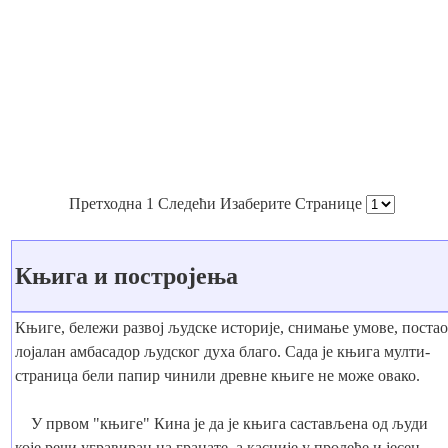
Претходна 1 Следећи Изаберите Странице
Књига и постројења
Књиге, бележи развој људске историје, снимање умове, постао
лојалан амбасадор људског духа благо. Сада је књига мулти-
страница бели папир чинили древне књиге не може овако.
У првом "књиге" Кина је да је књига састављена од људи
које речи угравиран на гранате, а касније у пролеће и јесен