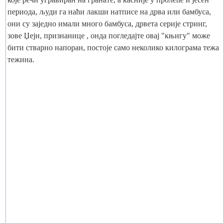
периода, људи га наћи лакши натписе на дрва или бамбуса,
они су заједно имали много бамбуса, дрвета серије стринг,
зове Џејн, признанице , онда погледајте овај "књигу" може
бити стварно напоран, постоје само неколико килограма тежа
тежина.