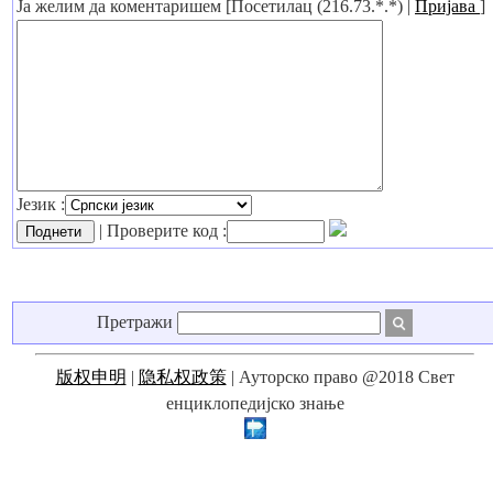
Ја желим да коментаришем [Посетилац (216.73.*.*) |
Пријава
]
Језик :
| Проверите код :
Претражи
版权申明
|
隐私权政策
| Ауторско право @2018 Свет
енциклопедијско знање