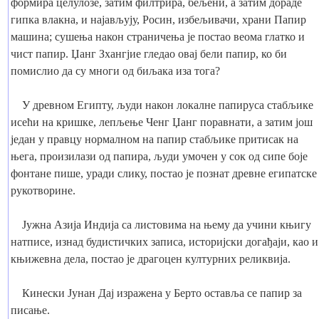
формира целулозе, затим филтрира, бељени, а затим дораде
гипка влакна, и најављују, Росин, избељивачи, храни Папир
машина; сушења након страничења је постао веома глатко и
чист папир. Џанг Зхангјие гледао овај бели папир, ко би
помислио да су многи од биљака иза тога?
У древном Египту, људи након локалне папируса стабљике
исећи на кришке, лепљење Ченг Џанг поравнати, а затим још
један у правцу нормалном на папир стабљике притисак на
њега, произилази од папира, људи умочен у сок од сипе боје
фонтане пише, уради слику, постао је познат древне египатске
рукотворине.
Јужна Азија Индија са листовима на њему да учини књигу
натписе, изнад будистичких записа, историјски догађаји, као и
књижевна дела, постао је драгоцен културних реликвија.
Кинески Јунан Дај изражена у Берто оставља се папир за
писање.