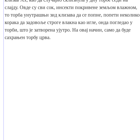
слајду. Овде су сви сок, инсекти покривене земљом влажном,
то торба унутрашњи зид клизава да се попне, попети неколико
корака да задовоље строге влакна као игле, онда погледао у
торби, што је затворена ујутро. На овај начин, само да буде
сахрањен торбу црва.