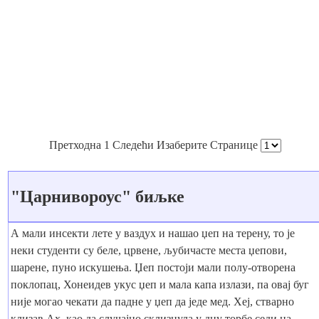
Претходна 1 Следећи Изаберите Странице
"Царнивороус" биљке
А мали инсекти лете у ваздух и нашао џеп на терену, то је
неки студенти су беле, црвене, љубичасте места џепови,
шарене, пуно искушења. Џеп постоји мали полу-отворена
поклопац, Хонеидев укус џеп и мала капа излази, па овај буг
није могао чекати да падне у џеп да једе мед. Хеј, стварно
клизав Ах, као да случајно склизнула у дну торбе седи на