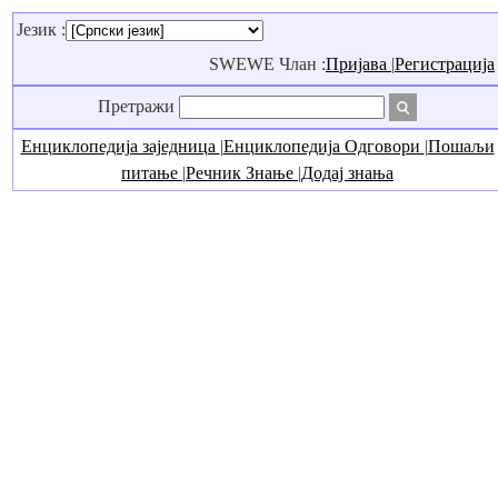
Језик :
SWEWE Члан :
Пријава
|
Регистрација
Претражи
Енциклопедија заједница
|
Енциклопедија Одговори
|
Пошаљи
питање
|
Речник Знање
|
Додај знања