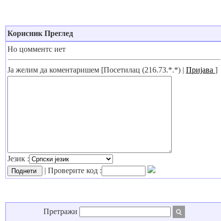
Корисник Преглед
Но цомментс иет
Ја желим да коментаришем [Посетилац (216.73.*.*) |
Пријава
]
Језик :
| Проверите код :
Претражи