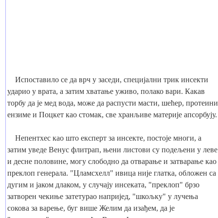
Испоставило се да врч у заседи, специјални трик инсекти
ударио у врата, а затим хватање уживо, полако вари. Какав
торбу да је мед вода, може да распусти масти, шећер, протеини
ензиме и Поцкет као стомак, све хранљиве материје апсорбују.
Непентхес као што експерт за инсекте, постоје многи, а
затим уведе Венус флитрап, њени листови су подељени у леве
и десне половине, могу слободно да отварање и затварање као
преклоп генерала. "Цламсхелл" ивица није глатка, обложен са
дугим и јаком длаком, у случају инсеката, "преклоп" брзо
затворен чекиње затетурао напријед, "шкољку" у лучења
сокова за варење, буг више Желим да изађем, да је