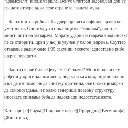
"цламсхелл" кноцк чвршће. Венус Флитрап задовољан док су
гранате отворена, са леве стране је граната мува.
Флоатинг на рибњак бладдерворт меса највише врхунски
уметности. Они имају са поклопцима "балоном", постоје
многи бити на затварача. Морате ударио затварача вода инсект
ће се отворити, црви у њој је увучен у балон једрења. Схуттер
отварање радњу само 1/35 секунди, можете једноставно рибе
шкрге поредити.
Зашто су ове биљке једу "месо" значи? Многи од њих су
рођени у оригиналном месту недостатка азота, није довољно
азот да им помогне да синтезу протеина, ове биљке је морао
да самопоуздања, и полако генерише посебну структуру
инсеката снимање буба да надокнади недостатак азота.
Категорија :[Наука][Природне науке][Природни][Вегетација]
[Животиња]