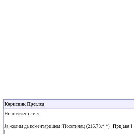
Корисник Преглед
Но цомментс иет
Ја желим да коментаришем [Посетилац (216.73.*.*) |
Пријава
]