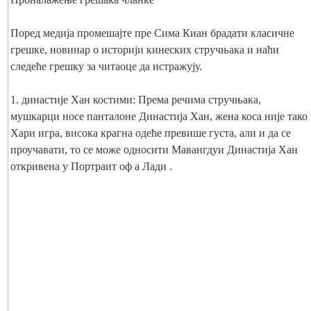
Поред медија промешајте пре Сима Киан брадати класичне
грешке, новинар о историји кинеских стручњака и наћи
следеће грешку за читаоце да истражују.
1. династије Хан костими: Према речима стручњака,
мушкарци носе панталоне Династија Хан, жена коса није тако
Хари игра, висока крагна одеће превише густа, али и да се
проучавати, то се може односити Мавангдуи Династија Хан
откривена у Портраит оф а Лади .