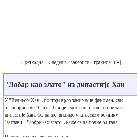
Претходна 1 Следећи Изаберите Странице
"Добар као злато" из династије Хан
У "Великом Хан", постоји врло занимљив феномен, сви
одговорио све "Снег". Ово је јединствен језик и обичаје
династије Хан. Од данас, видимо у кинеском речнику
"заглави", "добре као злато", каже се да почне од тада.
Проналажење грешака чланке