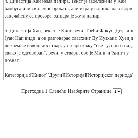
4. Династија Хан нема папира. Текст је забележена у Хан
бамбуса или свиленог броката, али играју војника да отвори
запечаћену са прозора, затвара је жута папир.
5. Династија Хан, рекао је Кинг речи. Трећи Фокус, Доу Јинг
Јуан Нап види, а он разговарао сласхинг Ву Иузханг, Хуеији
две земље изводљив ствар, у ствари кажу "свет успон и пад,
свако је одговоран", речи, у ствари, ово је Минг и Ћинг гу
познат.
Категорија :[Живот][Други][Историја][Историјског периода]
Претходна 1 Следећи Изаберите Странице