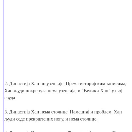
2. Династија Хан но узенгије. Према историјским записима,
Хан људи покренула нема узенгија, и "Велики Хан" у њој
свуда.
3. Династија Хан нема столице. Намештај и проблем, Хан
људи седе прекрштених ногу, и нема столице.