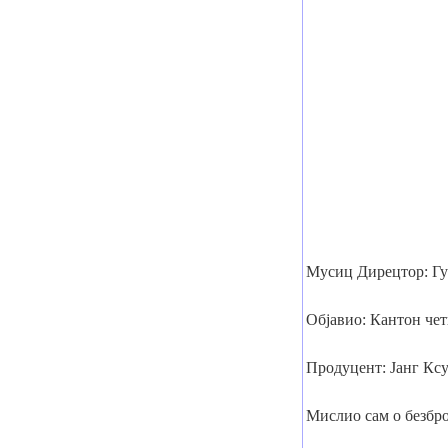
Мусиц Дирецтор: Г
Објавио: Кантон че
Продуцент: Јанг Кс
Мислио сам о безбро