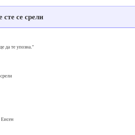
е сте се срели
е да те упозна."
 срели
н Еисен