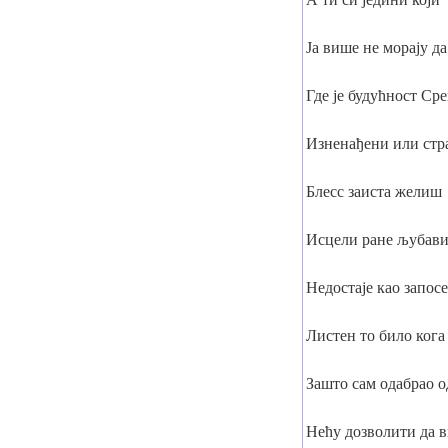
Ја више не морају д
Где је будућност Ср
Изненађени или стр
Блесс заиста желиш
Исцели ране љубави
Недостаје као запос
Листен то било кога
Зашто сам одабрао о
Нећу дозволити да 