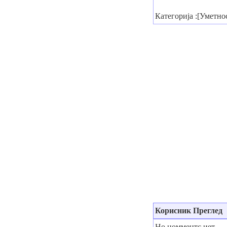
Категорија :[Уметно
Корисник Преглед
Но цомментс иет