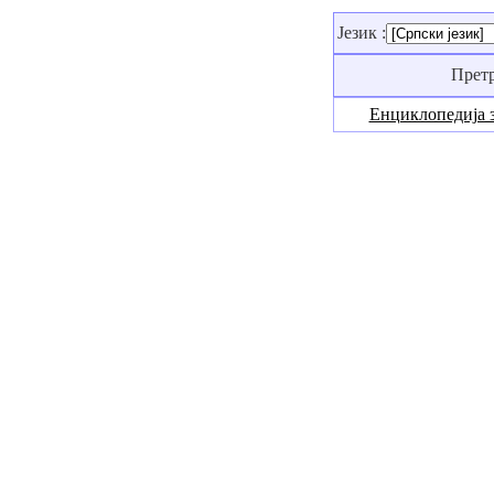
Језик :
Прет
Енциклопедија 