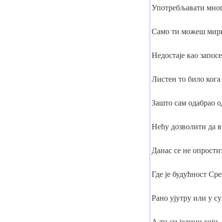
Употребљавати мног
Само ти можеш мирн
Недостаје као запос
Листен то било кога
Зашто сам одабрао о
Нећу дозволити да 
Данас се не опрости
Где је будућност Ср
Рано ујутру или у с
А ти си једини који