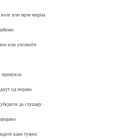
а воле или мрзе мирна
ешћемо
ано или упознати
 привукла
еднут од нерава
 убедити да слушају
двајање
видите како тужно