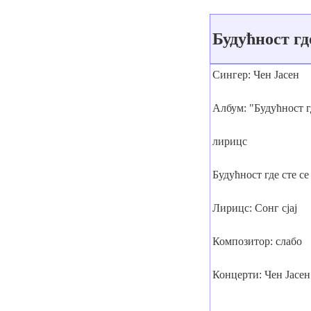
Будућност гд
Сингер: Чен Јасен
Албум: "Будућност гд
лирицс
Будућност где сте се
Лирицс: Сонг сјај
Композитор: слабо
Концерти: Чен Јасе