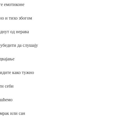
е емотиконе
о и тихо збогом
еднут од нерава
 убедити да слушају
двајање
видите како тужно
ти себи
ешћемо
умрак или сан