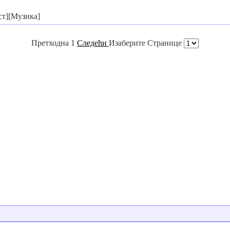
ст][Музика]
Претходна 1
Следећи
Изаберите Странице