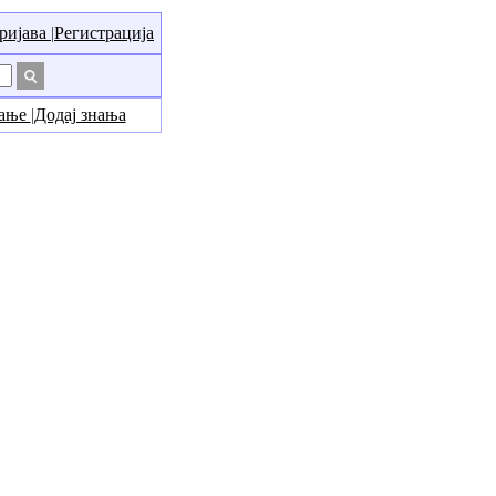
ријава
|
Регистрација
нање
|
Додај знања