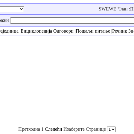
SWEWE Члан :
П
ражи
заједница
|
Енциклопедија Одговори
|
Пошаљи питање
|
Речник З
Претходна 1
Следећи
Изаберите Странице