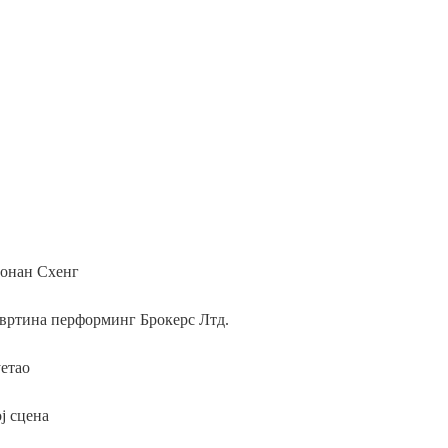
уонан Схенг
твртина перформинг Брокерс Лтд.
уетао
ј сцена